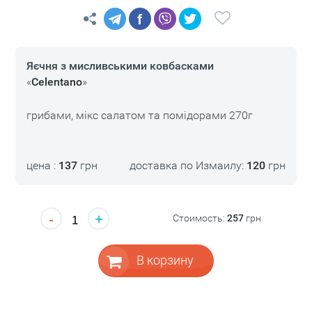
f
Яєчня з мисливськими ковбасками
«
Celentano
»
грибами, мікс салатом та помідорами 270г
цена :
137
грн
доставка по Измаилу:
120
грн
-
+
Стоимость:
257
грн
В корзину