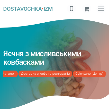
DOSTAVOCHKA
•
IZM
Яєчня з мисливськими
ковбасками
Каталог
Доставка з кафе та ресторанів
Celentano (Центр)