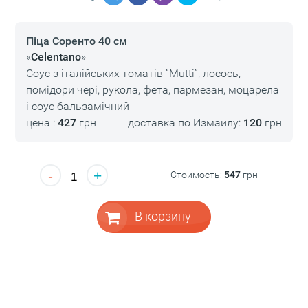
Піца Соренто 40 см
«
Celentano
»
Соус з італійських томатів “Mutti”, лосось,
помідори чері, рукола, фета, пармезан, моцарела
і соус бальзамічний
цена :
427
грн
доставка по Измаилу:
120
грн
-
+
Стоимость:
547
грн
В корзину