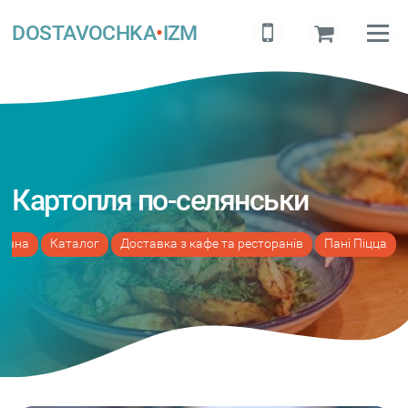
DOSTAVOCHKA
•
IZM
Картопля по-селянськи
ловна
Каталог
Доставка з кафе та ресторанів
Пані Піцца