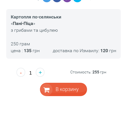
Картопля по-селянськи
«
Пані-Піца
»
з грибами та цибулею
250 грам
цена :
135
грн
доставка по Измаилу:
120
грн
-
+
Стоимость:
255
грн
В корзину