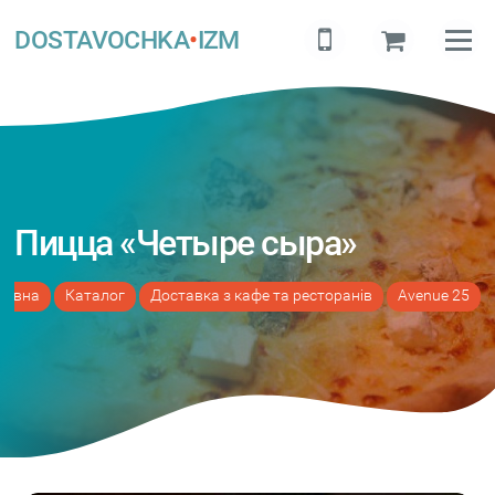
DOSTAVOCHKA
•
IZM
Пицца «Четыре сыра»
ловна
Каталог
Доставка з кафе та ресторанів
Avenue 25