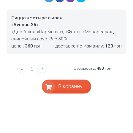
Пицца «Четыре сыра»
«
Avenue 25
»
«Дор блю», «Пармезан», «Фета», «Моцарелла» ,
сливочный соус. Вес 500г.
цена :
360
грн
доставка по Измаилу:
120
грн
-
+
Стоимость:
480
грн
В корзину