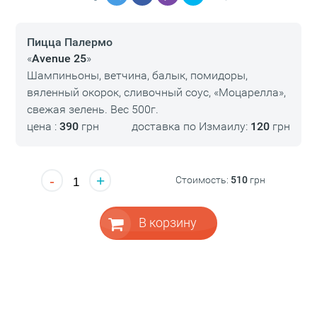
Пицца Палермо
«
Avenue 25
»
Шампиньоны, ветчина, балык, помидоры,
вяленный окорок, сливочный соус, «Моцарелла»,
свежая зелень. Вес 500г.
цена :
390
грн
доставка по Измаилу:
120
грн
-
+
Стоимость:
510
грн
В корзину