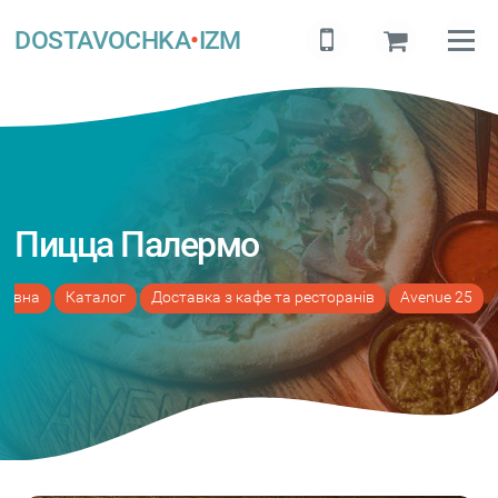
DOSTAVOCHKA
•
IZM
Пицца Палермо
ловна
Каталог
Доставка з кафе та ресторанів
Avenue 25