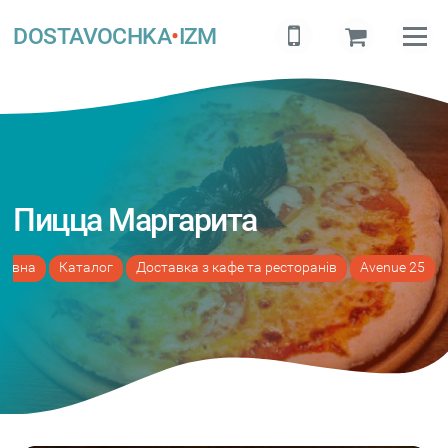
DOSTAVOCHKA
•
IZM
Пицца Маргарита
ловна
Каталог
Доставка з кафе та ресторанів
Avenue 25