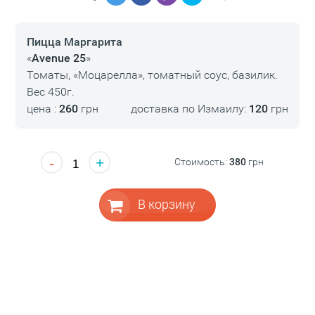
Пицца Маргарита
«
Avenue 25
»
Томаты, «Моцарелла», томатный соус, базилик.
Вес 450г.
цена :
260
грн
доставка по Измаилу:
120
грн
-
+
Стоимость:
380
грн
В корзину