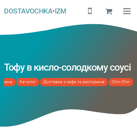
DOSTAVOCHKA
•
IZM
Тофу в кисло-солодкому соусі
оловна
Каталог
Доставка з кафе та ресторанів
Chin-Chin