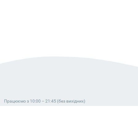
Працюємо з 10:00 – 21:45 (без вихідних)
38 (063) 999 31 32
38 (098) 663 08 67
telegram:
@dostavochka_izm