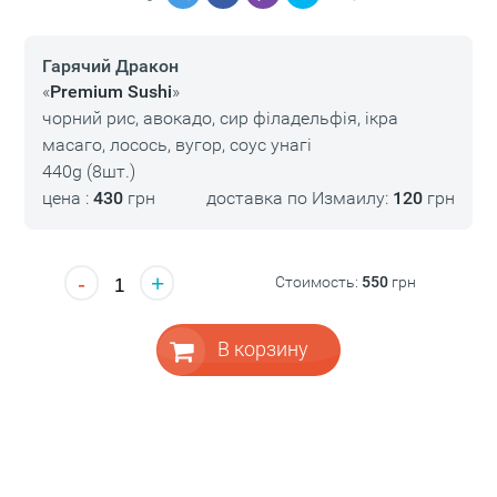
Гарячий Дракон
«
Premium Sushi
»
чорний рис, авокадо, сир філадельфія, ікра
масаго, лосось, вугор, соус унагі
440g (8шт.)
цена :
430
грн
доставка по Измаилу:
120
грн
-
+
Стоимость:
550
грн
В корзину