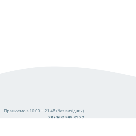
Працюємо з 10:00 – 21:45 (без вихідних)
38 (063) 999 31 32
38 (098) 663 08 67
telegram:
@dostavochka_izm