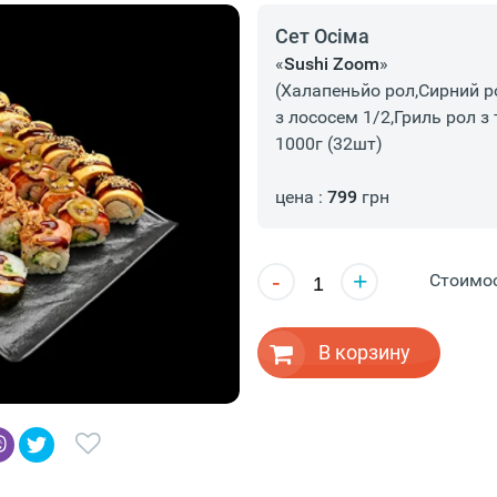
Сет Осіма
«
Sushi Zoom
»
(Халапеньйо рол,Сирний р
з лососем 1/2,Гриль рол з
1000г (32шт)
цена :
799
грн
-
+
Стоимо
В корзину