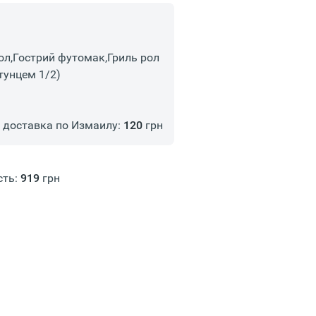
ол,Гострий футомак,Гриль рол
 тунцем 1/2)
доставка по Измаилу:
120
грн
сть:
919
грн