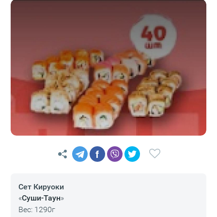
f
Сет Кируоки
«
Суши-Таун
»
Вес: 1290г