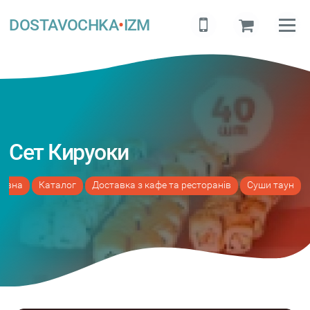
DOSTAVOCHKA
•
IZM
Сет Кируоки
ловна
Каталог
Доставка з кафе та ресторанів
Суши таун