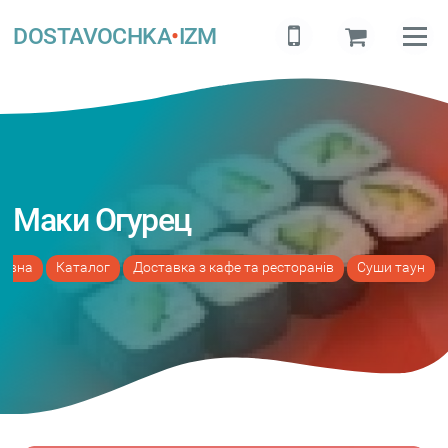
DOSTAVOCHKA
•
IZM
Маки Огурец
ловна
Каталог
Доставка з кафе та ресторанів
Суши таун