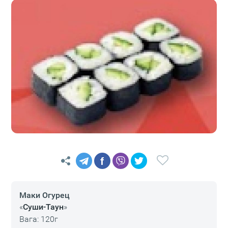
f
Маки Огурец
«
Суши-Таун
»
Вага: 120г