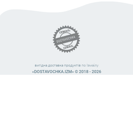
вигідна доставка продуктів
по Ізмаїлу
«DOSTAVOCHKA.IZM» © 2018 - 2026
Працюємо з 10:00 – 21:45 (без вихідних)
38 (063) 999 31 32
38 (098) 663 08 67
telegram:
@dostavochka_izm
МИ У СОЦ. МЕРЕЖАХ
Загальна оцінка
4,8
з
5
. Нашу роботу оцінили
127
чол.
Залишіть Ваш