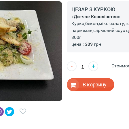
ЦЕЗАР З КУРКОЮ
«
Дитяче Королівство
»
Курка,бекон,мікс салату,т
пармезан,фірмовий соус ц
300г
цена :
309
грн
-
+
Стоимо
В корзину