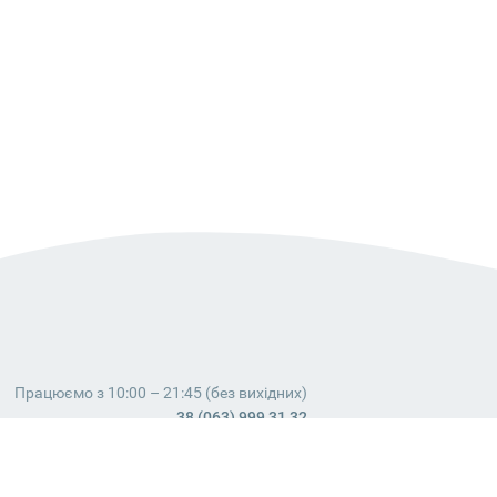
Працюємо з 10:00 – 21:45 (без вихідних)
38 (063) 999 31 32
38 (098) 663 08 67
telegram:
@dostavochka_izm