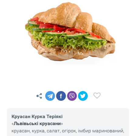
f
Круасан Курка Теріякі
«
Львівьські круасани
»
круасан, курка, салат, огірок, імбир маринований,