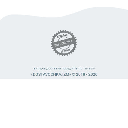
вигідна доставка продуктів
по Ізмаїлу
«DOSTAVOCHKA.IZM» © 2018 - 2026
Працюємо з 10:00 – 21:45 (без вихідних)
38 (063) 999 31 32
38 (098) 663 08 67
telegram:
@dostavochka_izm
МИ У СОЦ. МЕРЕЖАХ