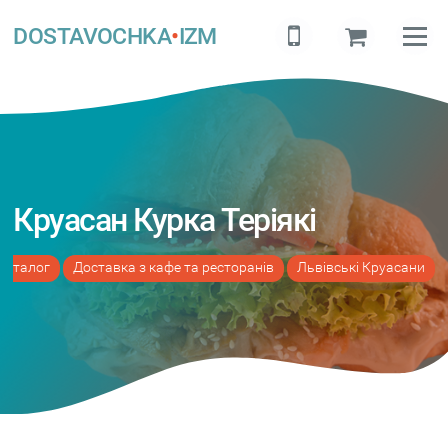
DOSTAVOCHKA
•
IZM
Круасан Курка Теріякі
Каталог
Доставка з кафе та ресторанів
Львівські Круасани