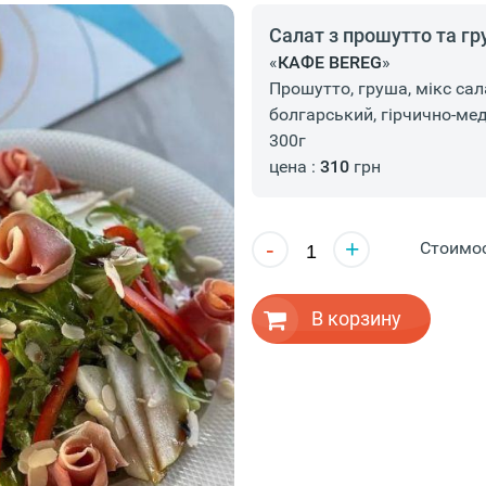
Салат з прошутто та г
«
КАФЕ BEREG
»
Прошутто, груша, мікс сал
болгарський, гірчично-ме
300г
цена :
310
грн
-
+
Стоимо
В корзину