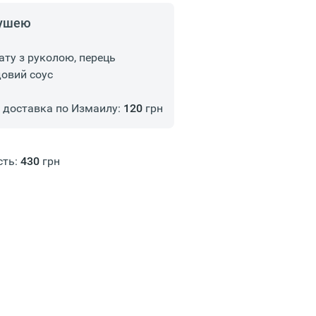
рушею
ату з руколою, перець
довий соус
доставка по Измаилу:
120
грн
сть:
430
грн