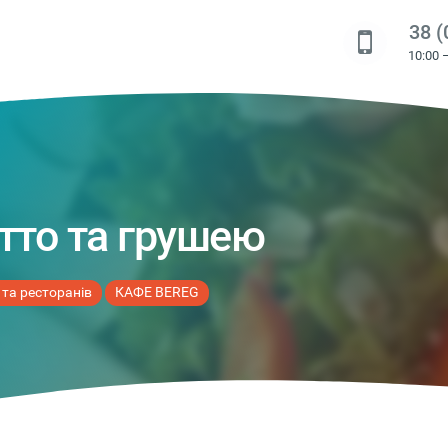
38 (
10:00 
тто та грушею
 та ресторанів
КАФЕ BEREG