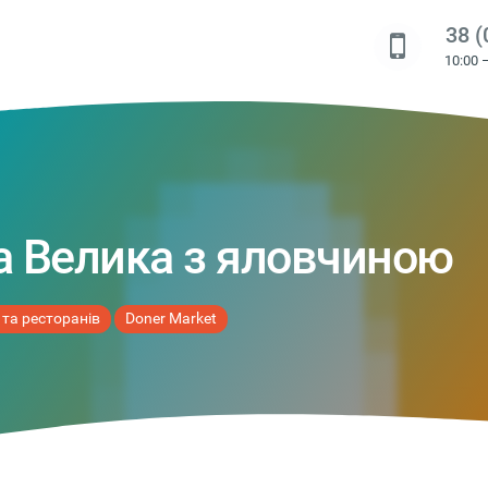
38 (
10:00 
 Велика з яловчиною
 та ресторанів
Doner Market