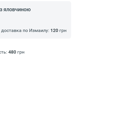
з яловчиною
доставка по Измаилу:
120
грн
сть:
480
грн