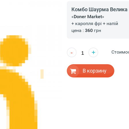
Комбо Шаурма Велика 
«
Doner Market
»
+ каропля фрі + напій
цена :
360
грн
-
+
Стоимо
В корзину