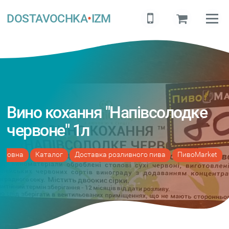
DOSTAVOCHKA
•
IZM
Вино кохання "Напівсолодке
червоне" 1л
оловна
Каталог
Доставка розливного пива
ПивоMarket