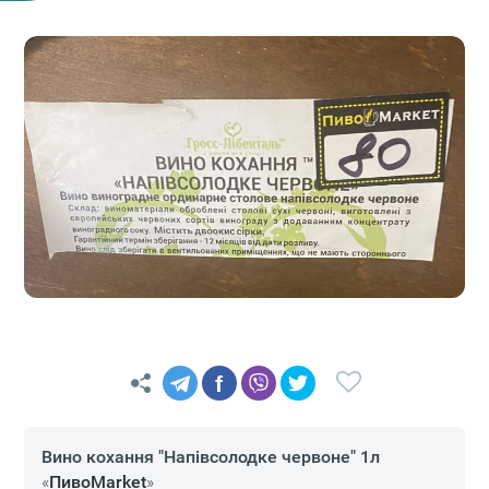
f
Вино кохання "Напівсолодке червоне" 1л
«
ПивоMarket
»