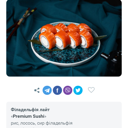
f
Філадельфія лайт
«
Premium Sushi
»
рис, лосось, сир філадельфія