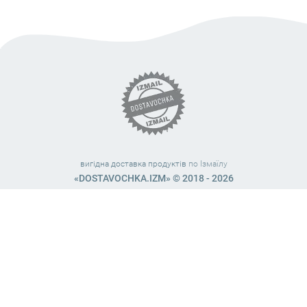
вигідна доставка продуктів
по Ізмаїлу
«DOSTAVOCHKA.IZM» © 2018 - 2026
Працюємо з 10:00 – 21:45 (без вихідних)
38 (063) 999 31 32
38 (098) 663 08 67
telegram:
@dostavochka_izm
МИ У СОЦ. МЕРЕЖАХ