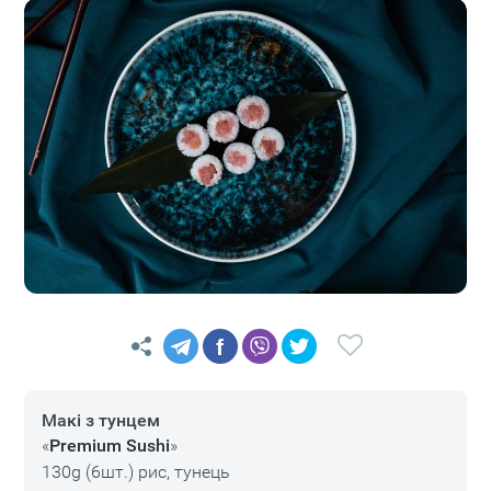
f
Макі з тунцем
«
Premium Sushi
»
130g (6шт.) pиc, тунець