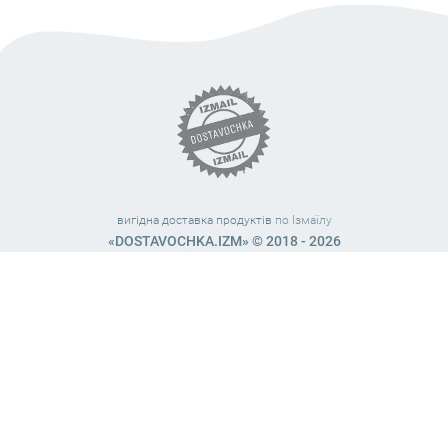
вигідна доставка продуктів
по Ізмаїлу
«DOSTAVOCHKA.IZM» © 2018 - 2026
Працюємо з 10:00 – 21:45 (без вихідних)
38 (063) 999 31 32
38 (098) 663 08 67
telegram:
@dostavochka_izm
МИ У СОЦ. МЕРЕЖАХ
Загальна оцінка
4,8
з
5
. Нашу роботу оцінили
127
чол.
Залишіть Ваш