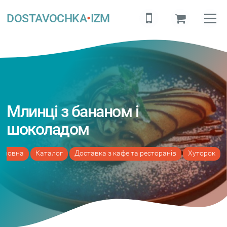
DOSTAVOCHKA
•
IZM
Млинці з бананом і
шоколадом
оловна
Каталог
Доставка з кафе та ресторанів
Хуторок