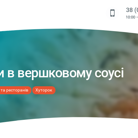
38 (
10:00 
ми в вершковому соусі
 та ресторанів
Хуторок