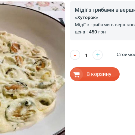
Мідії з грибами в верш
«
Хуторок
»
Мідії з грибами в вершков
цена :
450
грн
-
+
Стоимо
В корзину