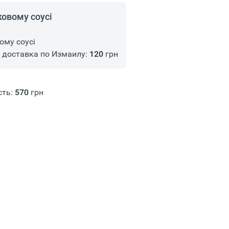
ковому соусі
ому соусі
доставка по Измаилу:
120
грн
сть:
570
грн