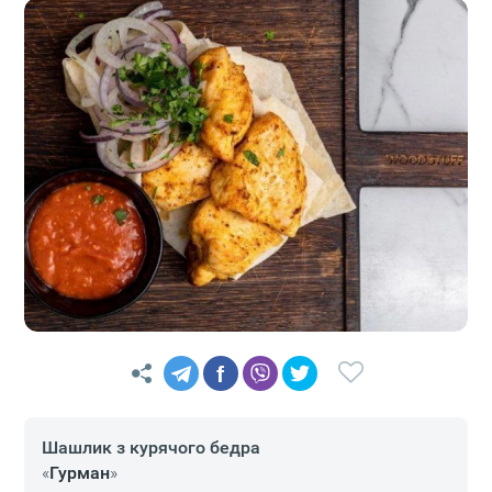
f
Шашлик з курячого бедра
«
Гурман
»