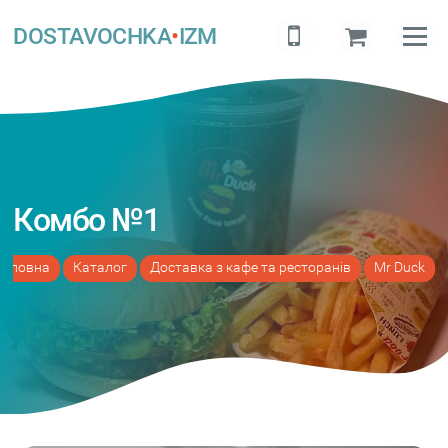
DOSTAVOCHKA
•
IZM
Комбо №1
Головна
Каталог
Доставка з кафе та ресторанів
Mr Duck