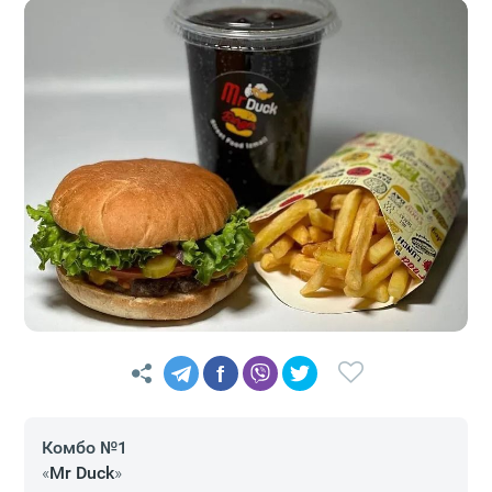
f
Комбо №1
«
Mr Duck
»