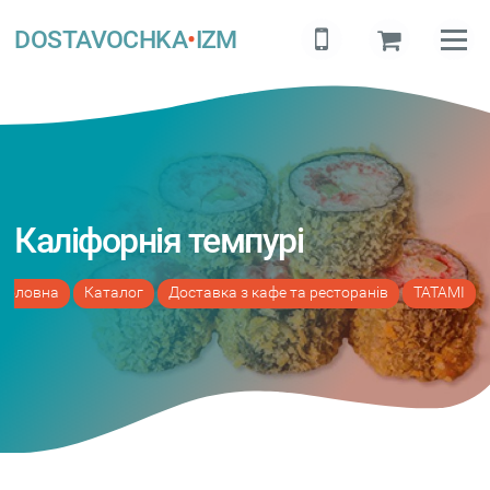
DOSTAVOCHKA
•
IZM
Каліфорнія темпурі
Головна
Каталог
Доставка з кафе та ресторанів
TATAMI