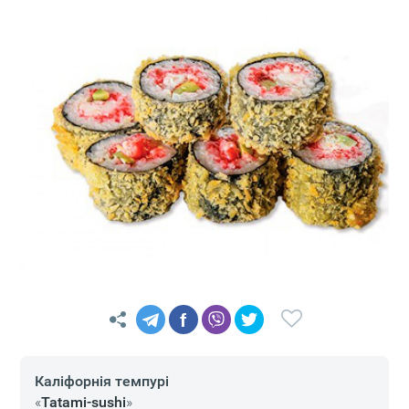
f
Каліфорнія темпурі
«
Tatami-sushi
»