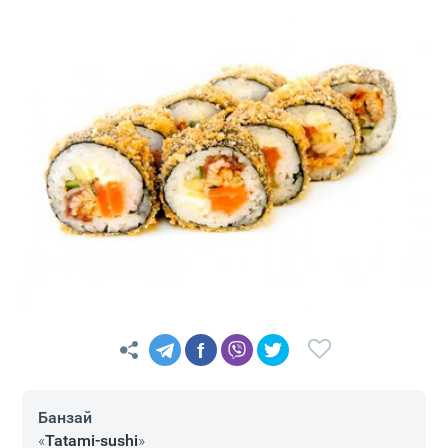
f
Банзай
«
Tatami-sushi
»