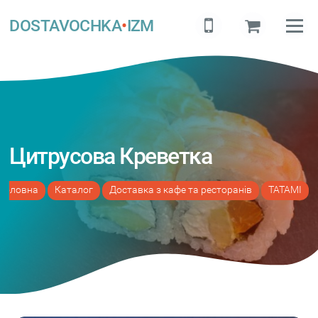
DOSTAVOCHKA
•
IZM
Цитрусова Креветка
Головна
Каталог
Доставка з кафе та ресторанів
TATAMI