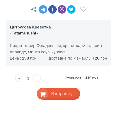
f
Цитрусова Креветка
«
Tatami-sushi
»
Рис, норі, сир Філадельфія, креветка, мандарин,
авокадо, манго соус, кунжут
цена :
290
грн
доставка по Измаилу:
120
грн
-
+
Стоимость:
410
грн
В корзину