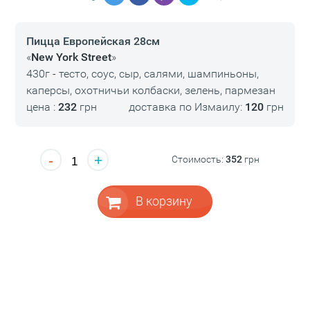
Пицца Европейская 28см
«
New York Street
»
430г - тесто, соус, сыр, салями, шампиньоны,
каперсы, охотничьи колбаски, зелень, пармезан
цена :
232
грн
доставка по Измаилу:
120
грн
-
+
Стоимость:
352
грн
В корзину